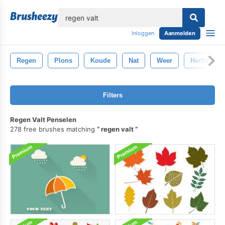
lose
Inloggen
Aanmelden
Regen
Plons
Koude
Nat
Weer
Herfst
Filters
Regen Valt Penselen
278 free brushes matching
regen valt