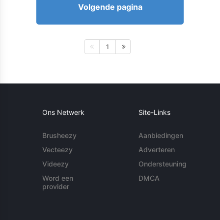
Volgende pagina
1
Ons Netwerk
Site-Links
Brusheezy
Aanbiedingen
Vecteezy
Adverteren
Videezy
Ondersteuning
Word een
DMCA
provider