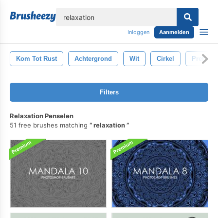
lose
Inloggen
Aanmelden
Kom Tot Rust
Achtergrond
Wit
Cirkel
Pret
Filters
Relaxation Penselen
51 free brushes matching
relaxation