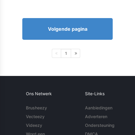
Volgende pagina
1
Ons Netwerk
Site-Links
Brusheezy
Aanbiedingen
Vecteezy
Adverteren
Videezy
Ondersteuning
Word een
DMCA