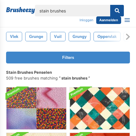
lose
Inloggen
Aanmelden
Vlek
Grunge
Vuil
Grungy
Oppervlak
Acht
Filters
Stain Brushes Penselen
509 free brushes matching
stain brushes