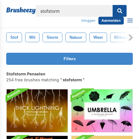
lose
Inloggen
Aanmelden
Stof
Wit
Storm
Natuur
Weer
Bliksem
Filters
Stofstorm Penselen
254 free brushes matching
stofstorm