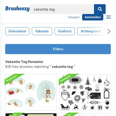
lose
Inloggen
Aanmelden
Geïsoleerd
Vakantie
Grafisch
Achtergrond
Bub
Filters
Vakantie Tag Penselen
918 free brushes matching
vakantie tag