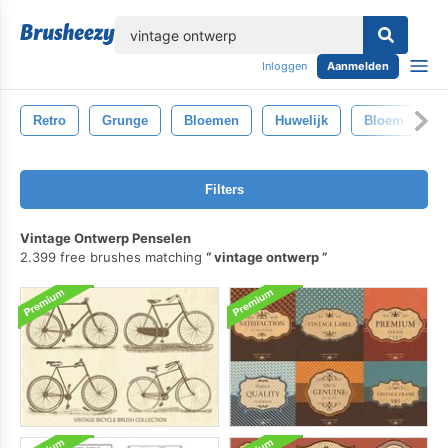
lose
Inloggen
Aanmelden
Retro
Grunge
Bloemen
Huwelijk
Bloem
M
Filters
Vintage Ontwerp Penselen
2.399 free brushes matching
vintage ontwerp