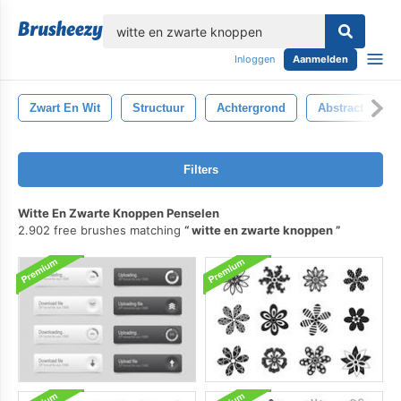
lose
Inloggen
Aanmelden
Zwart En Wit
Structuur
Achtergrond
Abstract
V
Filters
Witte En Zwarte Knoppen Penselen
2.902 free brushes matching
witte en zwarte knoppen