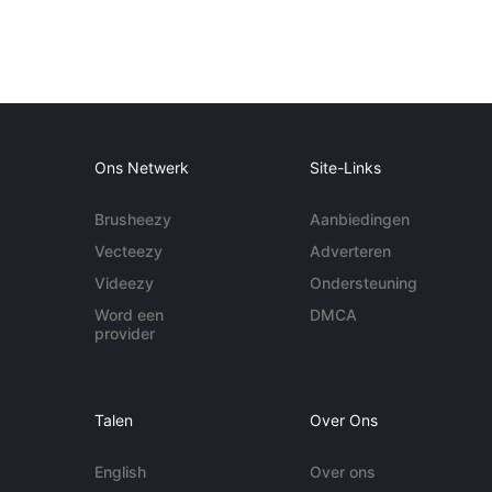
Ons Netwerk
Site-Links
Brusheezy
Aanbiedingen
Vecteezy
Adverteren
Videezy
Ondersteuning
Word een
DMCA
provider
Talen
Over Ons
English
Over ons