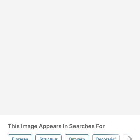
This Image Appears In Searches For
Floreren
Structuur
Ontwerp
Decoratief
Ornam