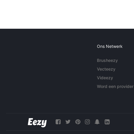
Ons Netwerk
Brusheezy
Vecteezy
Videezy
Word een provider