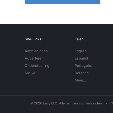
Site-Links
Talen
Aanbiedingen
English
Adverteren
Español
Ondersteuning
Português
DMCA
Deutsch
Meer...
•
© 2026 Eezy LLC. Alle rechten voorbehouden
G