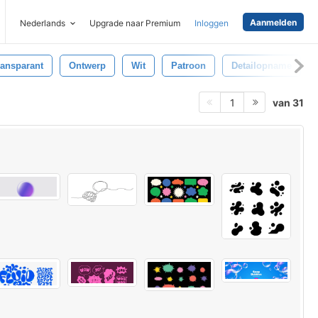
Aanmelden
Nederlands
Upgrade naar Premium
Inloggen
ransparant
Ontwerp
Wit
Patroon
Detailopname
van 31
1