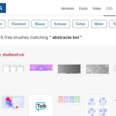
Vectoren
Foto‘s
Video
PSD
er
Vloeistof
Blauw
Schoon
Cirkel
Water
T
29 free brushes matching
abstracte bel
or