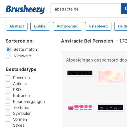
Abstract
Bubbel
Achtergrond
Geïsoleerd
Held
Sorteren op:
Abstracte Bel Penselen
-
1.7
Beste match
Nieuwste
Afbeeldingen gesponsord do
Bestandstype
Penselen
Actions
PSD
Patronen
Kleurovergangen
Textures
Symbolen
Vormen
Styles