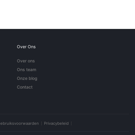
Over Ons
Over ons
Ons team
Onze blog
Contact
ebruiksvoorwaarden
Privacybeleid