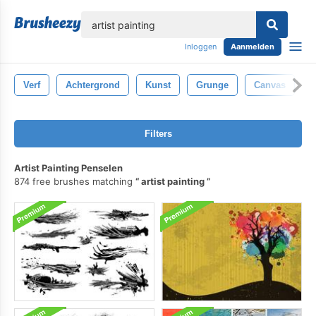
lose
Inloggen
Aanmelden
Verf
Achtergrond
Kunst
Grunge
Canvas
B
Filters
Artist Painting Penselen
874 free brushes matching
artist painting