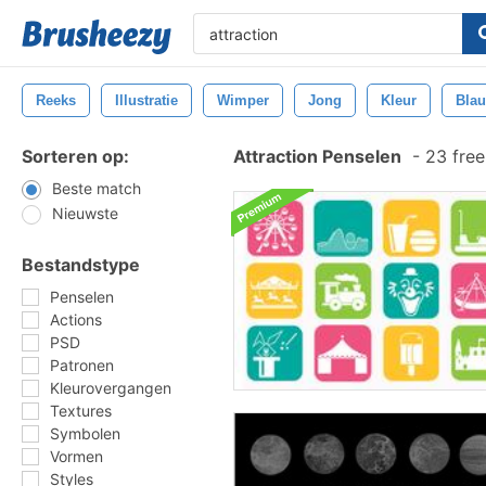
Reeks
Illustratie
Wimper
Jong
Kleur
Bla
Sorteren op:
Attraction Penselen
-
23 free
Beste match
Nieuwste
Bestandstype
Penselen
Actions
PSD
Patronen
Kleurovergangen
Textures
Symbolen
Vormen
Styles