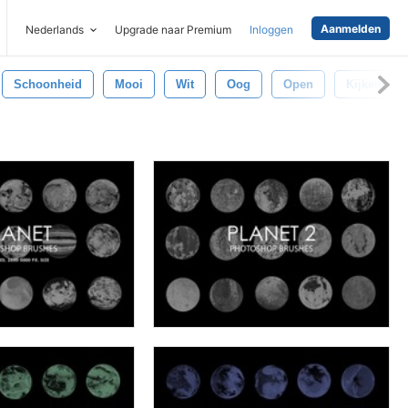
Aanmelden
Nederlands
Upgrade naar Premium
Inloggen
Schoonheid
Mooi
Wit
Oog
Open
Kijken