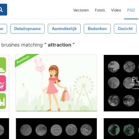
Vectoren
Foto‘s
Video
PSD
uw
Detailopname
Aantrekkelijk
Bedenken
Gezicht
 brushes matching
attraction