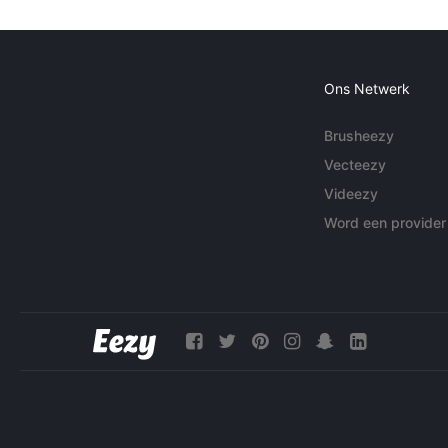
Ons Netwerk
Brusheezy
Vecteezy
Videezy
Word een provider