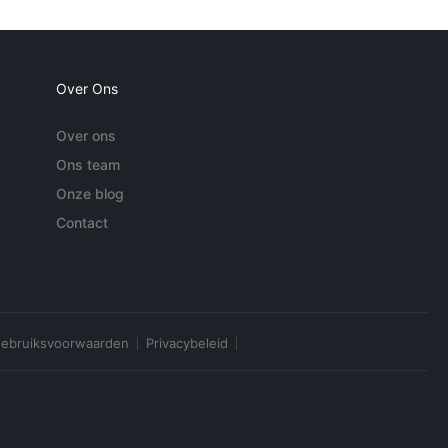
Over Ons
Over ons
Ons team
Onze blog
Contact
ebruiksvoorwaarden
Privacybeleid