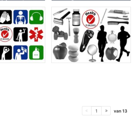
van 13
1