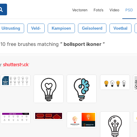
Vectoren
Foto‘s
Video
PSD
Uitrusting
Veld-
Kampioen
Geïsoleerd
Voetbal
10 free brushes matching
bollsport ikoner
or