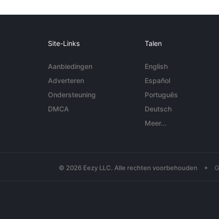
Site-Links
Talen
Aanbiedingen
English
Adverteren
Español
Ondersteuning
Português
DMCA
Deutsch
Meer...
•
© 2026 Eezy LLC. Alle rechten voorbehouden
G