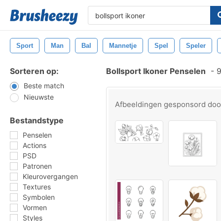
Sport
Man
Bal
Mannetje
Spel
Speler
Sorteren op:
Bollsport Ikoner Penselen
-
9
Beste match
Nieuwste
Afbeeldingen gesponsord do
Bestandstype
Penselen
Actions
PSD
Patronen
Kleurovergangen
Textures
Symbolen
Vormen
Styles