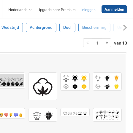
Aanmelden
Nederlands
Upgrade naar Premium
Inloggen
Wedstrijd
Achtergrond
Doel
Bescherming
Uniform
van 13
1