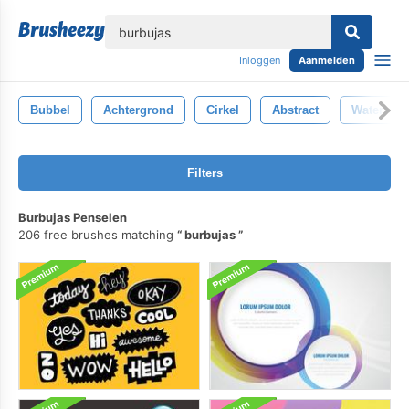
lose
Inloggen
Aanmelden
Bubbel
Achtergrond
Cirkel
Abstract
Water
Filters
Burbujas Penselen
206 free brushes matching
burbujas