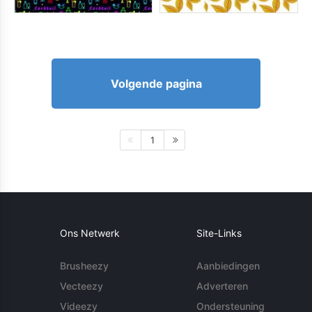
Volgende pagina
1
Ons Netwerk
Site-Links
Brusheezy
Aanbiedingen
Vecteezy
Adverteren
Videezy
Ondersteuning