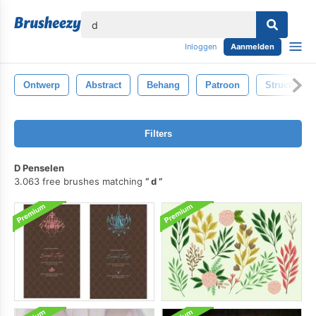
lose
Inloggen
Aanmelden
Ontwerp
Abstract
Behang
Patroon
Structuur
Filters
D Penselen
3.063 free brushes matching
d