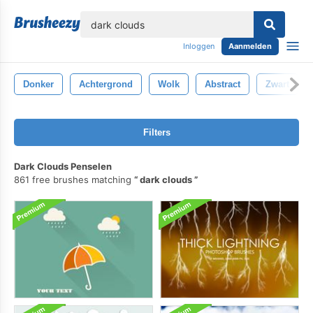
lose
Inloggen
Aanmelden
Donker
Achtergrond
Wolk
Abstract
Zwart
Filters
Dark Clouds Penselen
861 free brushes matching
dark clouds