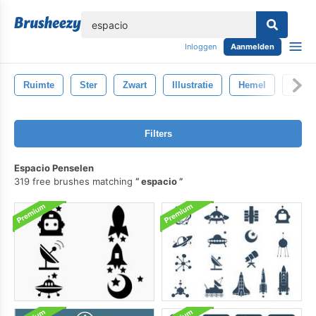
lose
Inloggen
Aanmelden
Ruimte
Ster
Zwart
Illustratie
Hemel
Melk
Filters
Espacio Penselen
319 free brushes matching
espacio