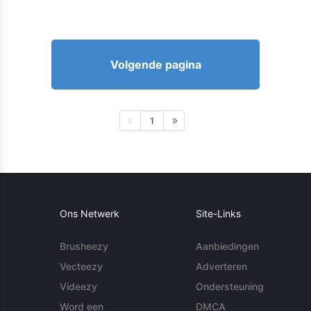
Volgende pagina
1
Ons Netwerk
Site-Links
Brusheezy
Aanbiedingen
Vecteezy
Adverteren
Videezy
Ondersteuning
Word een
DMCA