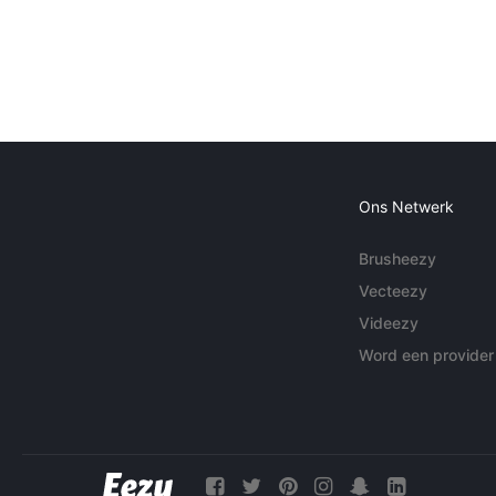
Ons Netwerk
Brusheezy
Vecteezy
Videezy
Word een provider