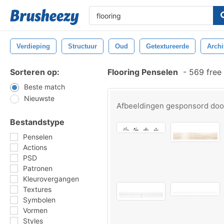
Verdieping
Structuur
Oud
Getextureerde
Archi
Sorteren op:
Flooring Penselen
-
569 free
Beste match
Nieuwste
Afbeeldingen gesponsord do
Bestandstype
Penselen
Actions
PSD
Patronen
Kleurovergangen
Textures
Symbolen
Vormen
Styles