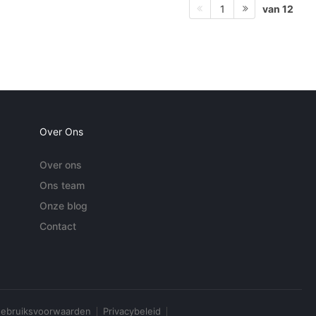
van 12
1
Over Ons
Over ons
Ons team
Onze blog
Contact
ebruiksvoorwaarden
Privacybeleid