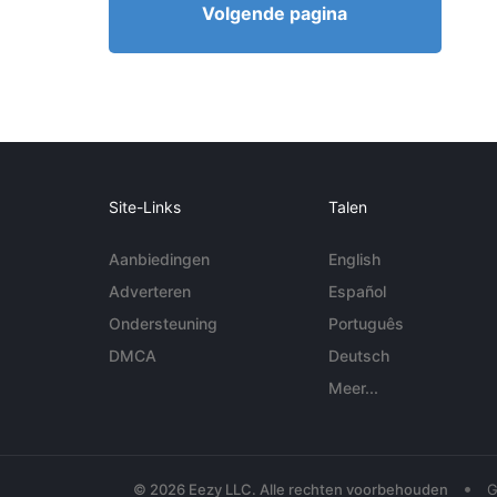
Volgende pagina
Site-Links
Talen
Aanbiedingen
English
Adverteren
Español
Ondersteuning
Português
DMCA
Deutsch
Meer...
•
© 2026 Eezy LLC. Alle rechten voorbehouden
G