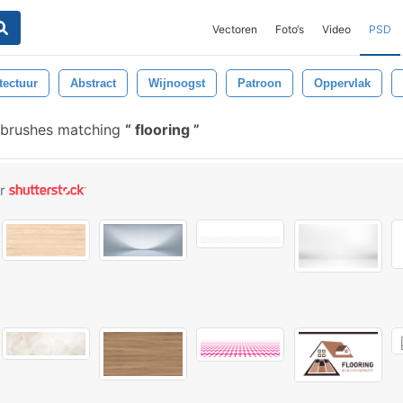
Vectoren
Foto‘s
Video
PSD
tectuur
Abstract
Wijnoogst
Patroon
Oppervlak
 brushes matching
flooring
or