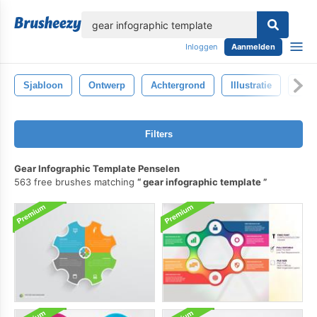
lose
Inloggen
Aanmelden
Sjabloon
Ontwerp
Achtergrond
Illustratie
Geïs
Filters
Gear Infographic Template Penselen
563 free brushes matching
gear infographic template