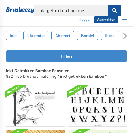
lose
Inloggen
Aanmelden
Inkt
Illustratie
Abstract
Borstel
Kunst
Zwa
Filters
Inkt Getrokken Bamboe Penselen
832 free brushes matching
inkt getrokken bamboe