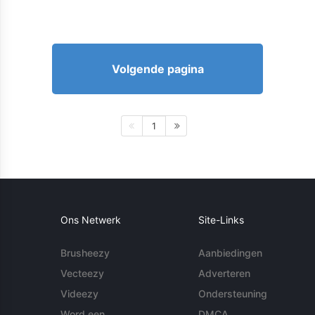
Volgende pagina
1
Ons Netwerk
Site-Links
Brusheezy
Aanbiedingen
Vecteezy
Adverteren
Videezy
Ondersteuning
Word een
DMCA