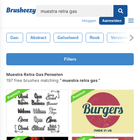
lose
Inloggen
Aanmelden
Gas-
Abstract
Geïsoleerd
Rook
Verstuiven
Filters
Muestra Retra Gas Penselen
197 free brushes matching
muestra retra gas