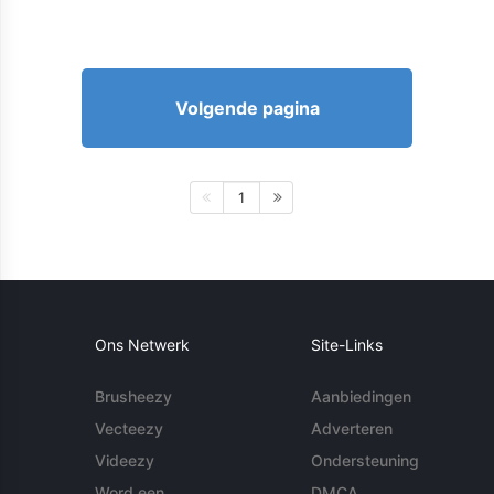
Volgende pagina
1
Ons Netwerk
Site-Links
Brusheezy
Aanbiedingen
Vecteezy
Adverteren
Videezy
Ondersteuning
Word een
DMCA