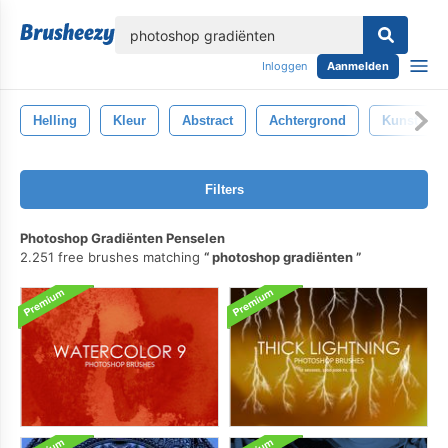
lose
Inloggen
Aanmelden
Helling
Kleur
Abstract
Achtergrond
Kunst
Filters
Photoshop Gradiënten Penselen
2.251 free brushes matching
photoshop gradiënten