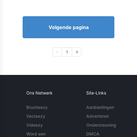
Volgende pagina
1
Ons Netwerk
Site-Links
Brusheezy
Aanbiedingen
Vecteezy
Adverteren
Videezy
Ondersteuning
Word een
DMCA