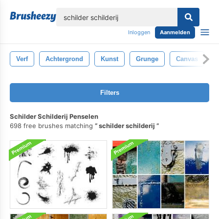
lose
Inloggen
Aanmelden
Verf
Achtergrond
Kunst
Grunge
Canvas
S
Filters
Schilder Schilderij Penselen
698 free brushes matching
schilder schilderij