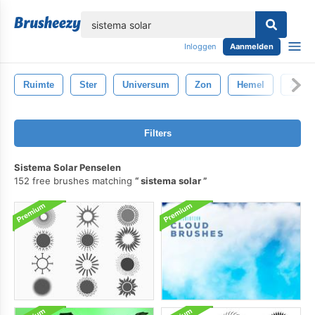
lose
Inloggen
Aanmelden
Ruimte
Ster
Universum
Zon
Hemel
Zonne
Filters
Sistema Solar Penselen
152 free brushes matching
sistema solar