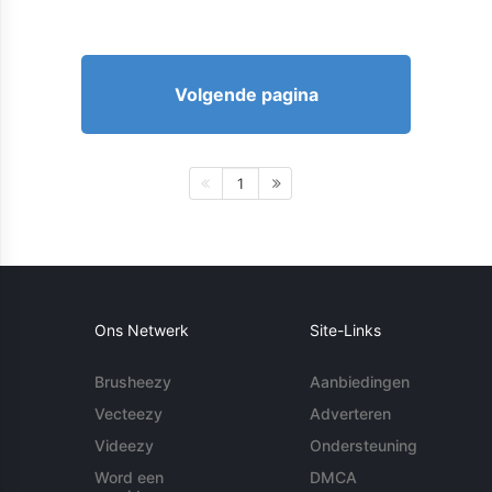
Volgende pagina
1
Ons Netwerk
Site-Links
Brusheezy
Aanbiedingen
Vecteezy
Adverteren
Videezy
Ondersteuning
Word een
DMCA