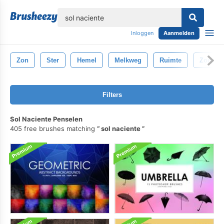
lose
Inloggen
Aanmelden
Zon
Ster
Hemel
Melkweg
Ruimte
Zonne-
Filters
Sol Naciente Penselen
405 free brushes matching
sol naciente