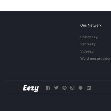
Ons Netwerk
Brusheezy
Vecteezy
Videezy
Word een provider