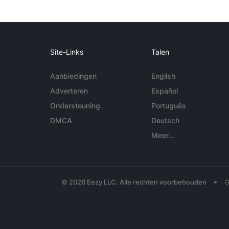
Site-Links
Talen
Aanbiedingen
English
Adverteren
Español
Ondersteuning
Português
DMCA
Deutsch
Meer...
•
© 2026 Eezy LLC. Alle rechten voorbehouden
G