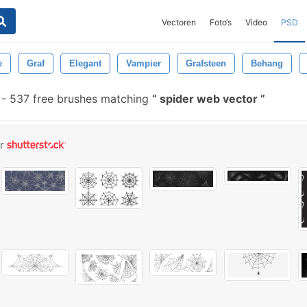
Vectoren
Foto‘s
Video
PSD
e
Graf
Elegant
Vampier
Grafsteen
Behang
-
537 free brushes matching
spider web vector
or