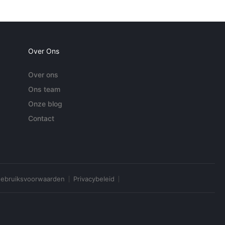
Over Ons
Over ons
Ons team
Onze blog
Contact
ebruiksvoorwaarden
Privacybeleid