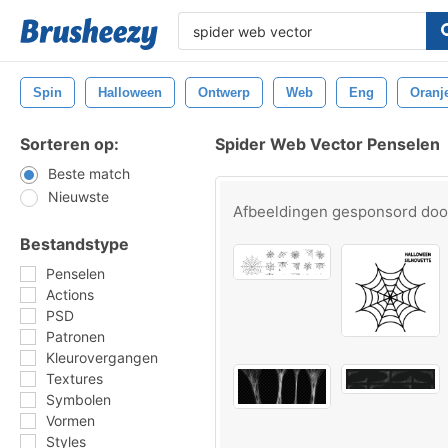
Spin
Halloween
Ontwerp
Web
Eng
Oranj
Sorteren op:
Spider Web Vector Penselen
Beste match
Nieuwste
Afbeeldingen gesponsord do
Bestandstype
Penselen
Actions
PSD
Patronen
Kleurovergangen
Textures
Symbolen
Vormen
Styles