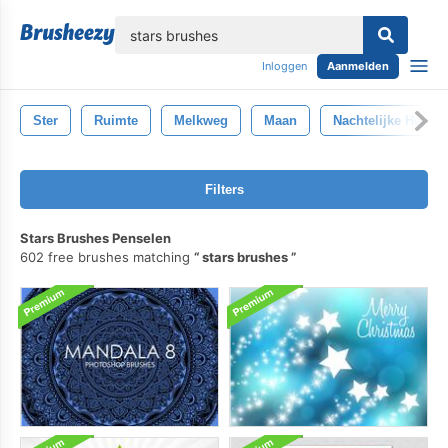
lose
Inloggen
Aanmelden
Ster
Ruimte
Melkweg
Maan
Nachtelijke Hemel
Filters
Stars Brushes Penselen
602 free brushes matching
stars brushes