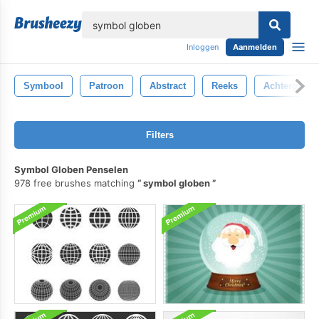
lose
Inloggen
Aanmelden
Symbool
Patroon
Abstract
Reeks
Achtergrond
Filters
Symbol Globen Penselen
978 free brushes matching
symbol globen