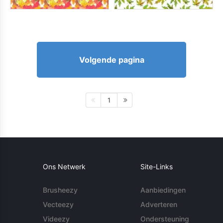
Volgende pagina
1
Ons Netwerk
Site-Links
Brusheezy
Aanbiedingen
Vecteezy
Adverteren
Videezy
Ondersteuning