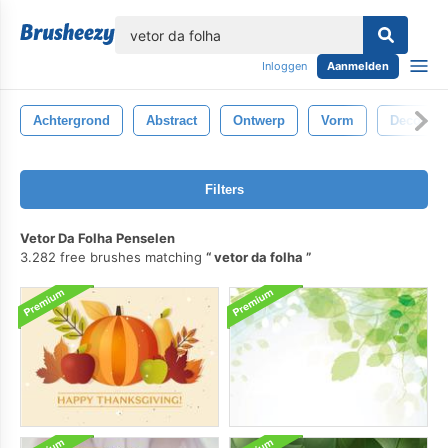
lose
Inloggen
Aanmelden
Achtergrond
Abstract
Ontwerp
Vorm
Decoratie
Filters
Vetor Da Folha Penselen
3.282 free brushes matching
vetor da folha