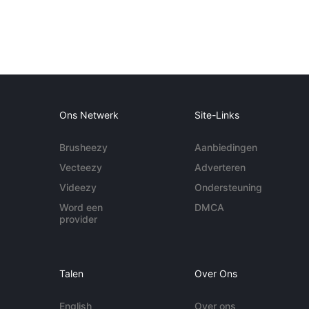
Ons Netwerk
Site-Links
Brusheezy
Aanbiedingen
Vecteezy
Adverteren
Videezy
Ondersteuning
Word een
DMCA
provider
Talen
Over Ons
English
Over ons