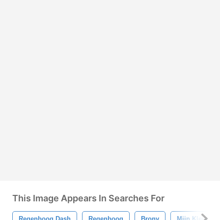
This Image Appears In Searches For
Regenboog Dash
Regenboog
Brony
Mijn Kleine P