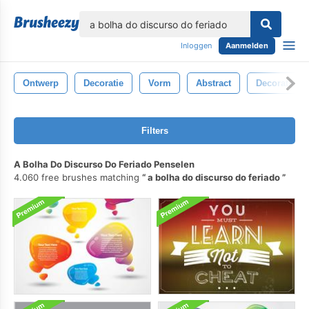
lose
Inloggen
Aanmelden
Ontwerp
Decoratie
Vorm
Abstract
Decoratief
Filters
A Bolha Do Discurso Do Feriado Penselen
4.060 free brushes matching
a bolha do discurso do feriado