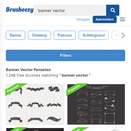
lose
Inloggen
Aanmelden
Banier
Ontwerp
Patroon
Achtergrond
Retro
Filters
Banner Vector Penselen
1.248 free brushes matching
banner vector