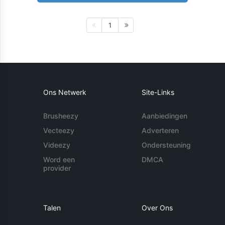
1
Ons Netwerk
Site-Links
Brusheezy
Aanbiedingen
Vecteezy
Adverteren
Videezy
Ondersteuning
Word een
DMCA
provider
Talen
Over Ons