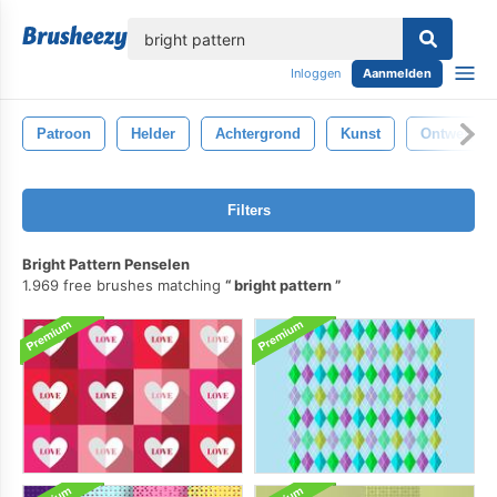
lose
Inloggen
Aanmelden
Patroon
Helder
Achtergrond
Kunst
Ontwerp
Filters
Bright Pattern Penselen
1.969 free brushes matching
bright pattern