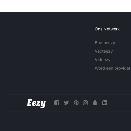
Ons Netwerk
Brusheezy
Vecteezy
Videezy
Word een provider