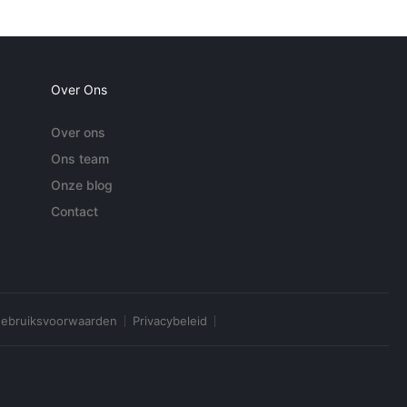
Over Ons
Over ons
Ons team
Onze blog
Contact
ebruiksvoorwaarden
Privacybeleid