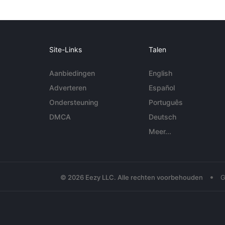
Site-Links
Talen
Aanbiedingen
English
Adverteren
Español
Ondersteuning
Português
DMCA
Deutsch
Meer...
•
© 2026 Eezy LLC. Alle rechten voorbehouden
G