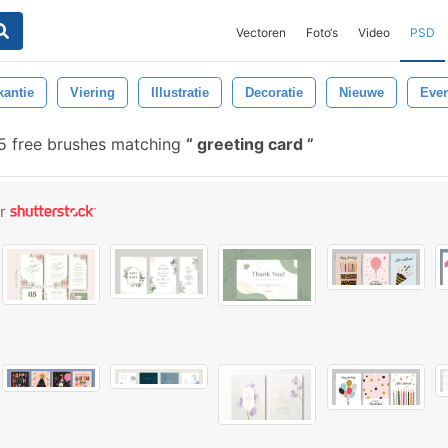
Vectoren
Foto‘s
Video
PSD
kantie
Viering
Illustratie
Decoratie
Nieuwe
Eve
 free brushes matching
greeting card
or