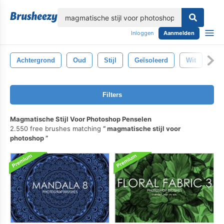
lose
Inloggen
Aanmelden
Achtergrond
Oud
Stijl
Geïsoleerd
Wit
Wi
Filters
Magmatische Stijl Voor Photoshop Penselen
2.550 free brushes matching
magmatische stijl voor
photoshop