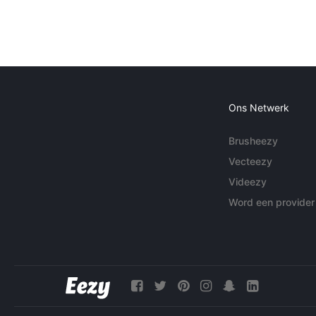
Ons Netwerk
Brusheezy
Vecteezy
Videezy
Word een provider