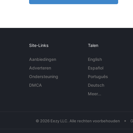
Site-Links
Talen
Aanbiedingen
English
Adverteren
Español
Ondersteuning
Português
DMCA
Deutsch
Meer...
•
© 2026 Eezy LLC. Alle rechten voorbehouden
G