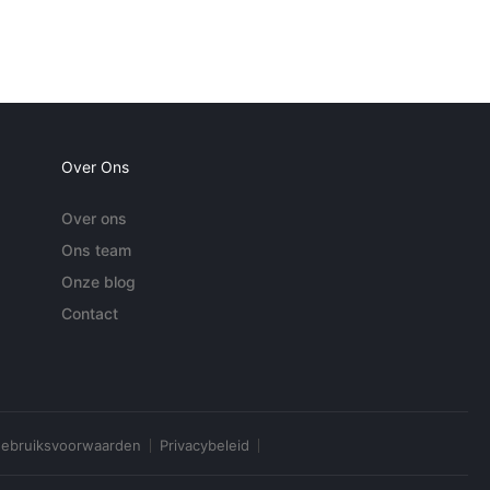
Over Ons
Over ons
Ons team
Onze blog
Contact
ebruiksvoorwaarden
Privacybeleid