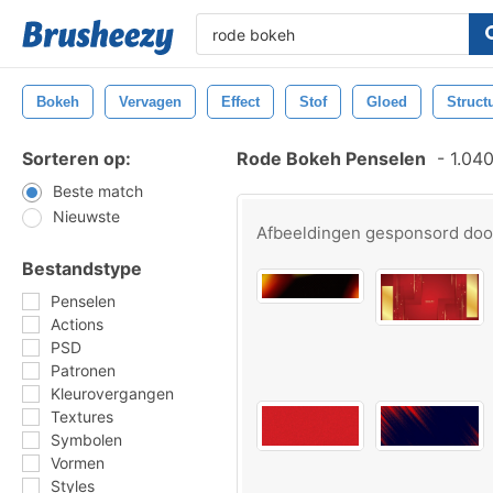
Bokeh
Vervagen
Effect
Stof
Gloed
Struct
Sorteren op:
Rode Bokeh Penselen
-
1.040
Beste match
Nieuwste
Afbeeldingen gesponsord do
Bestandstype
Penselen
Actions
PSD
Patronen
Kleurovergangen
Textures
Symbolen
Vormen
Styles