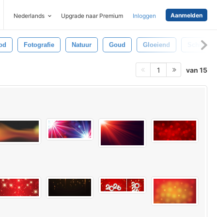
Aanmelden
Nederlands
Upgrade naar Premium
Inloggen
od
Fotografie
Natuur
Goud
Gloeiend
Schittere
van 15
1