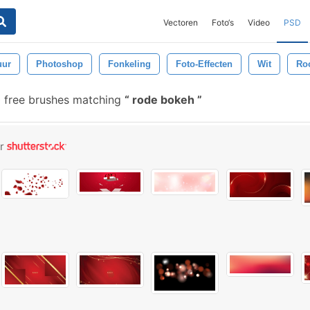
Vectoren
Foto‘s
Video
PSD
uur
Photoshop
Fonkeling
Foto-Effecten
Wit
Ro
 free brushes matching
rode bokeh
or