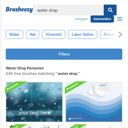
lose
Inloggen
Aanmelden
Water
Nat
Vloeistof
Laten Vallen
Blauw
D
Filters
Water Drop Penselen
549 free brushes matching
water drop