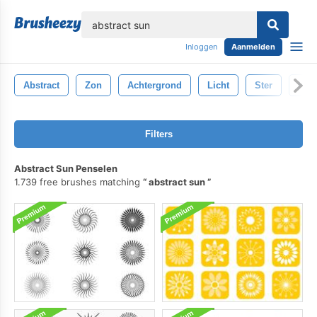
lose
Inloggen
Aanmelden
Abstract
Zon
Achtergrond
Licht
Ster
Hem
Filters
Abstract Sun Penselen
1.739 free brushes matching
abstract sun