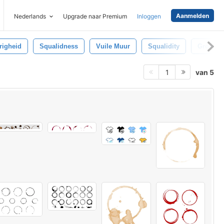
Aanmelden
Nederlands
Upgrade naar Premium
Inloggen
igheid
Squalidness
Vuile Muur
Squalidity
Grond
van 5
1