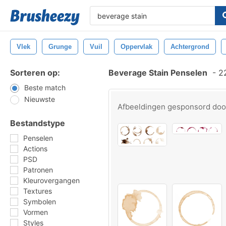
Vlek
Grunge
Vuil
Oppervlak
Achtergrond
Sorteren op:
Beverage Stain Penselen
-
22
Beste match
Nieuwste
Afbeeldingen gesponsord do
Bestandstype
Penselen
Actions
PSD
Patronen
Kleurovergangen
Textures
Symbolen
Vormen
Styles