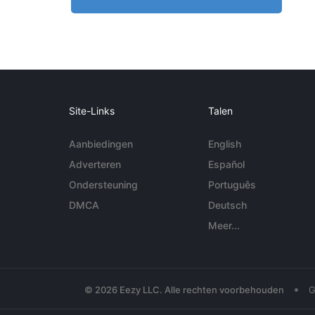
Site-Links
Talen
Aanbiedingen
English
Adverteren
Español
Ondersteuning
Português
DMCA
Deutsch
Meer...
•
© 2026 Eezy LLC. Alle rechten voorbehouden
G