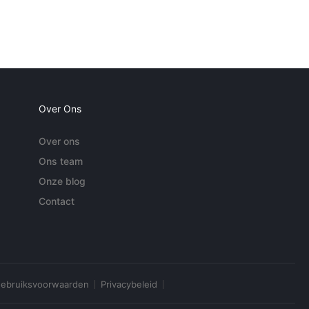
Over Ons
Over ons
Ons team
Onze blog
Contact
ebruiksvoorwaarden
Privacybeleid