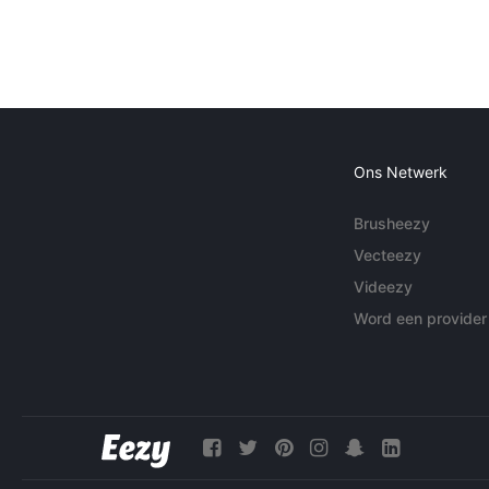
Ons Netwerk
Brusheezy
Vecteezy
Videezy
Word een provider