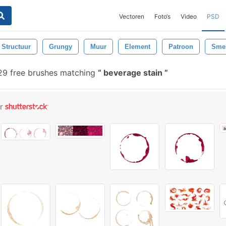
Vectoren
Foto‘s
Video
PSD
Structuur
Grungy
Muur
Element
Patroon
Smer
9 free brushes matching
beverage stain
or