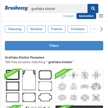
lose
Inloggen
Aanmelden
Tekening
Verdeler
Frames
Schetsen
Illustratie
Filters
Grafiska Klotter Penselen
199 free brushes matching
grafiska klotter