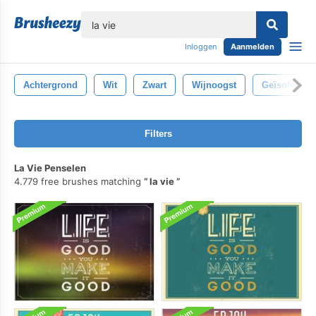
lose
Inloggen
Aanmelden
Achtergrond
Wit
Zwart
Wijnoogst
Geïsoleerd
Filters
La Vie Penselen
4.779 free brushes matching
la vie