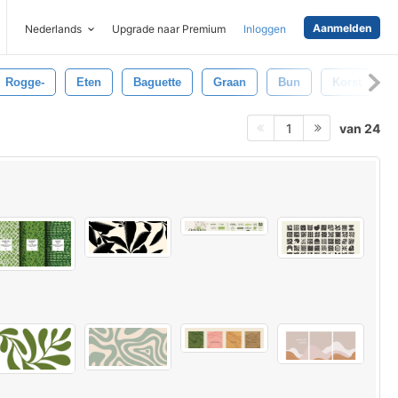
Aanmelden
Nederlands
Upgrade naar Premium
Inloggen
Rogge-
Eten
Baguette
Graan
Bun
Korst
van 24
1