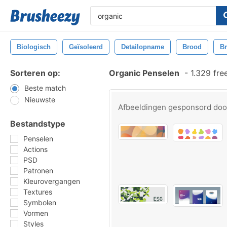
Biologisch
Geïsoleerd
Detailopname
Brood
Br
Sorteren op:
Organic Penselen
-
1.329 fre
Beste match
Nieuwste
Afbeeldingen gesponsord do
Bestandstype
Penselen
Actions
PSD
Patronen
Kleurovergangen
Textures
Symbolen
Vormen
Styles