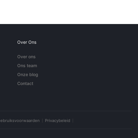
Over Ons
Over ons
Ons team
Onze blog
Contact
ebruiksvoorwaarden
Privacybeleid