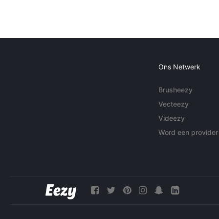
Ons Netwerk
Brusheezy
Vecteezy
Videezy
Word een provider