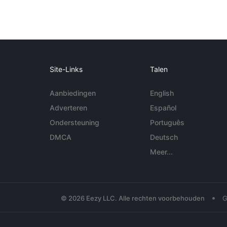
Site-Links
Talen
Aanbiedingen
English
Adverteren
Español
Ondersteuning
Português
DMCA
Deutsch
Meer...
•
© 2026 Eezy LLC. Alle rechten voorbehouden
G