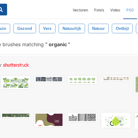
Vectoren
Foto‘s
Video
PSD
uin
Gezond
Vers
Natuurlijk
Natuur
Ontbijt
e brushes matching
organic
or