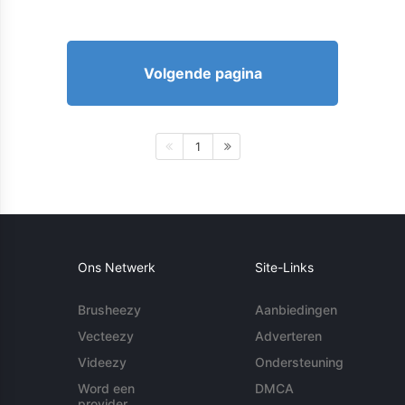
Volgende pagina
1
Ons Netwerk
Site-Links
Brusheezy
Aanbiedingen
Vecteezy
Adverteren
Videezy
Ondersteuning
Word een
DMCA
provider