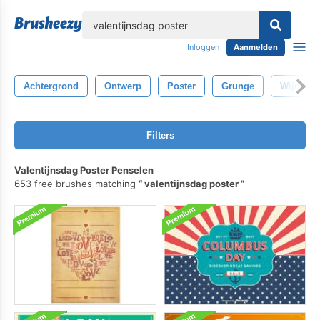
lose
Inloggen
Aanmelden
Achtergrond
Ontwerp
Poster
Grunge
Wijnoogs
Filters
Valentijnsdag Poster Penselen
653 free brushes matching
valentijnsdag poster