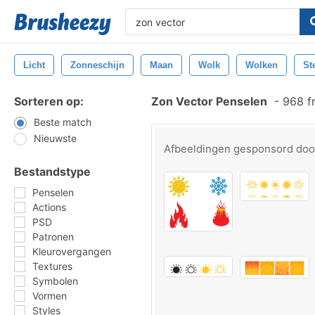
Licht
Zonneschijn
Maan
Wolk
Wolken
St
Sorteren op:
Zon Vector Penselen
-
968 f
Beste match
Nieuwste
Afbeeldingen gesponsord do
Bestandstype
Penselen
Actions
PSD
Patronen
Kleurovergangen
Textures
Symbolen
Vormen
Styles