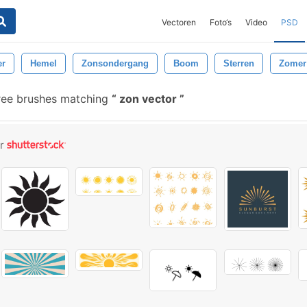
Vectoren
Foto‘s
Video
PSD
er
Hemel
Zonsondergang
Boom
Sterren
Zomer
ree brushes matching
zon vector
or