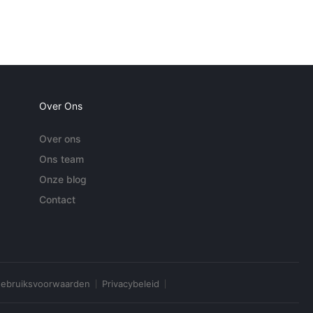
Over Ons
Over ons
Ons team
Onze blog
Contact
ebruiksvoorwaarden
Privacybeleid