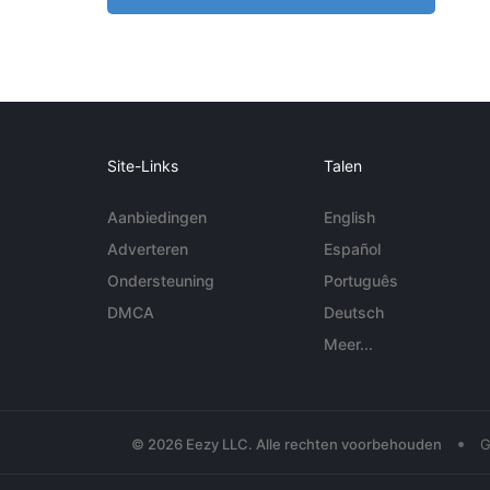
Site-Links
Talen
Aanbiedingen
English
Adverteren
Español
Ondersteuning
Português
DMCA
Deutsch
Meer...
•
© 2026 Eezy LLC. Alle rechten voorbehouden
G