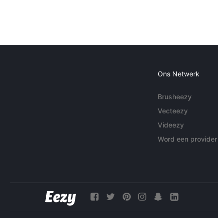
Ons Netwerk
Brusheezy
Vecteezy
Videezy
Word een provider