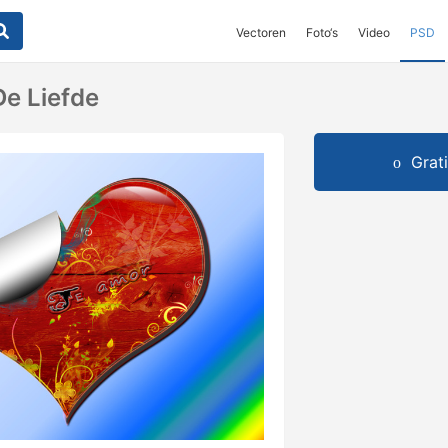
Vectoren
Foto‘s
Video
PSD
De Liefde
Grat