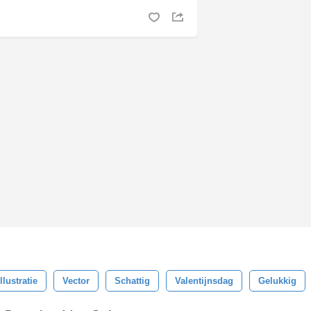
Illustratie
Vector
Schattig
Valentijnsdag
Gelukkig