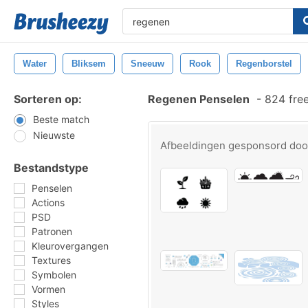
Water
Bliksem
Sneeuw
Rook
Regenborstel
Sorteren op:
Regenen Penselen
-
824 fre
Beste match
Nieuwste
Afbeeldingen gesponsord do
Bestandstype
Penselen
Actions
PSD
Patronen
Kleurovergangen
Textures
Symbolen
Vormen
Styles