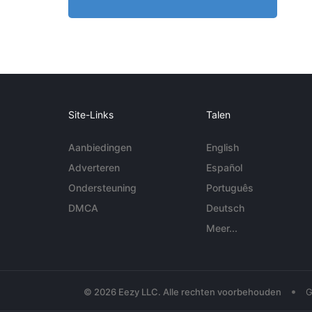
Site-Links
Talen
Aanbiedingen
English
Adverteren
Español
Ondersteuning
Português
DMCA
Deutsch
Meer...
•
© 2026 Eezy LLC. Alle rechten voorbehouden
G