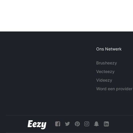
Ons Netwerk
Brusheezy
Vecteezy
Videezy
Word een provider