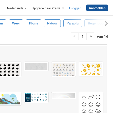
Aanmelden
Nederlands
Upgrade naar Premium
Inloggen
en
Weer
Plons
Natuur
Paraplu
Regenboog
van 14
1