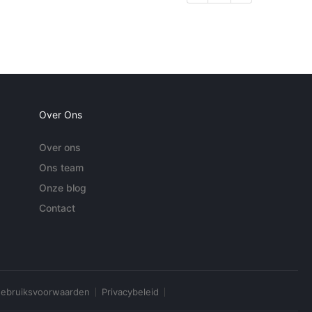
Over Ons
Over ons
Ons team
Onze blog
Contact
ebruiksvoorwaarden
Privacybeleid