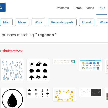
Vectoren
Foto‘s
Video
PSD
Mist
Maan
Wolk
Regendruppels
Brand
Wolk
e brushes matching
regenen
or