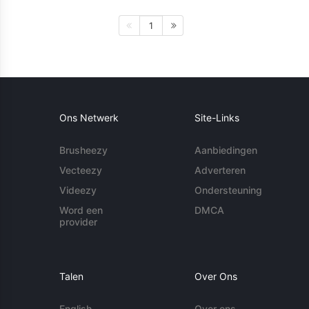
1
Ons Netwerk
Site-Links
Brusheezy
Aanbiedingen
Vecteezy
Adverteren
Videezy
Ondersteuning
Word een
DMCA
provider
Talen
Over Ons
English
Over ons