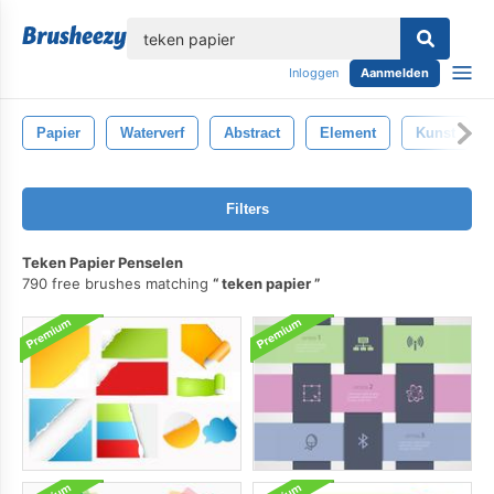
lose
Inloggen
Aanmelden
Papier
Waterverf
Abstract
Element
Kunst
Filters
Teken Papier Penselen
790 free brushes matching
teken papier